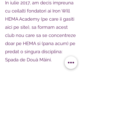
In iulie 2017, am decis impreuna
cu ceilalti fondatori ai Iron Will
HEMA Academy (pe care ii gasiti
aici pe site), sa formam acest
club nou care sa se concentreze
doar pe HEMA si (pana acum) pe
predat o singura disciplina:
Spada de Două Mâini.
In prezent, pe langa cel de
Membru Fondator, mai am in
cadrul clubului si rolul de
Administrator, participand la
toate deciziile care tin de