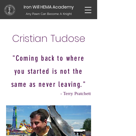
Iron Will HEMA Academy
Any Pawn Can Become A Knight
Cristian Tudose
"Coming back to where
you started is not the
same as never leaving."
- Terry Pratchett